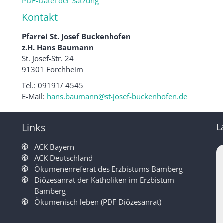
PDF-Datei der Satzung
Kontakt
Pfarrei St. Josef Buckenhofen
z.H. Hans Baumann
St. Josef-Str. 24
91301 Forchheim
Tel.: 09191/ 4545
E-Mail:
hans.baumann@st-josef-buckenhofen.de
Links
L
ACK Bayern
ACK Deutschland
Ökumenenreferat des Erzbistums Bamberg
Diözesanrat der Katholiken im Erzbistum
Bamberg
Ökumenisch leben (PDF Diözesanrat)