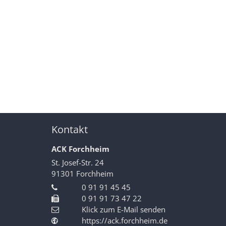
Kontakt
ACK Forchheim
St. Josef-Str. 24
91301
Forchheim
0 91 91 45 45
0 91 91 73 47 22
Klick zum E-Mail senden
https://ack.forchheim.de